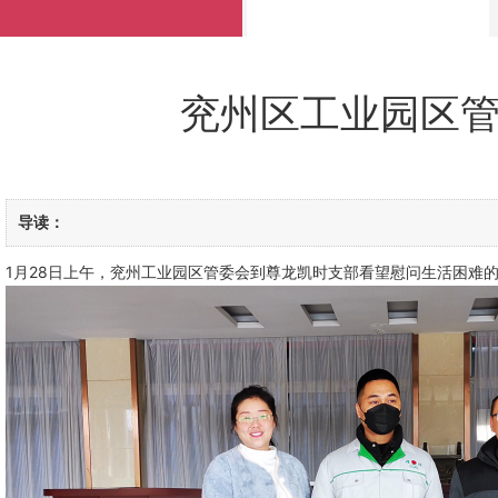
兖州区工业园区
导读：
1月28日上午 ，兖州工业园区管委会到尊龙凯时支部看望慰问生活困难的党员