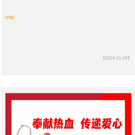
详细》
【2024-11-08】