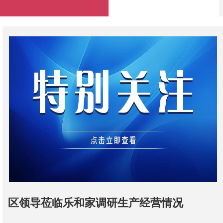
区领导莅临乐和家调研生产经营情况