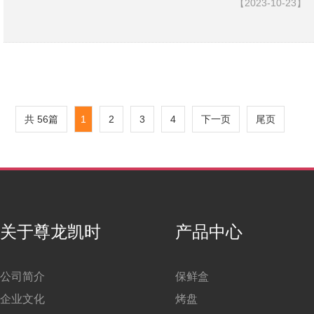
【2023-10-23】
共 56篇
1
2
3
4
下一页
尾页
关于尊龙凯时
产品中心
公司简介
保鲜盒
企业文化
烤盘