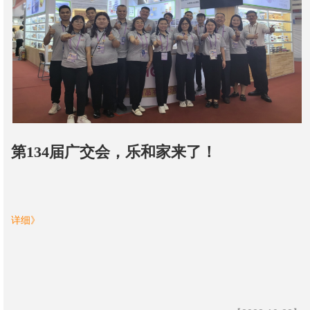
第134届广交会 ，乐和家来了！
详细》